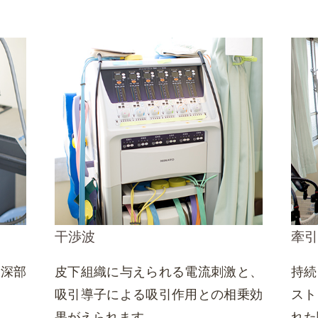
干渉波
牽引
の深部
皮下組織に与えられる電流刺激と、
持続
吸引導子による吸引作用との相乗効
スト
果がえられます。
れた