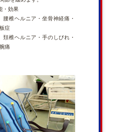
能・効果
 腰椎ヘルニア・坐骨神経痛・
板症
 頚椎ヘルニア・手のしびれ・
腕痛