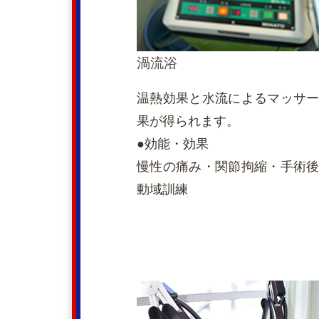
渦流浴
温熱効果と水流によるマッサ
果が得られます。
●効能・効果
慢性の痛み・関節拘縮・手術
動域訓練