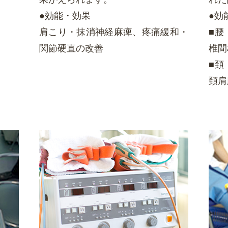
●効能・効果
●効
肩こり・抹消神経麻痺、疼痛緩和・
■腰
関節硬直の改善
椎間
■頚
頚肩