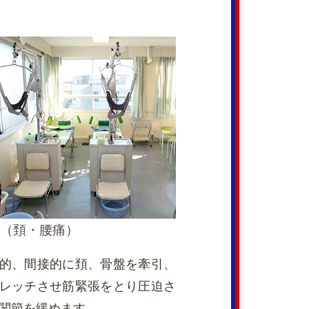
（頚・腰痛）
的、間接的に頚、骨盤を牽引、
レッチさせ筋緊張をとり圧迫さ
関節を緩めます。