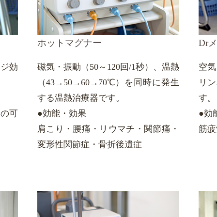
ホットマグナー
Dr
ージ効
磁気・振動（50～120回/1秒）、温熱
空気
（43→
50→
60→
70℃）
を同時に発生
リン
する温熱治療器です。
す。
後の可
●効能・効果
●効
肩こり・腰痛・リウマチ・関節痛・
筋疲
変形性関節症・骨折後遺症