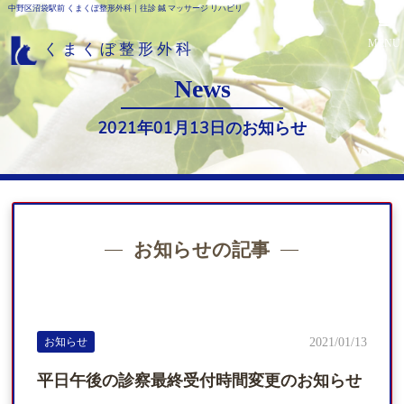
中野区沼袋駅前 くまくぼ整形外科｜往診 鍼 マッサージ リハビリ
MENU
くまくぼ整形外科
News
2021年01月13日のお知らせ
お知らせの記事
ホーム
医院紹介
お知らせ
2021/01/13
平日午後の診察最終受付時間変更のお知らせ
整形外科