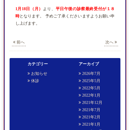
1月18日（月）
より、
平日午後の診察最終受付が１８
リハビリテーション科
時
となります。 予めご了承くださいますようお願い申
し上げます。
通所・訪問リハビリテーション
前へ
次へ
鍼・マッサージ
カテゴリー
アーカイブ
お知らせ
2026年7月
休診
2025年5月
2022年5月
2022年1月
2021年12月
2021年7月
2021年2月
2021年1月