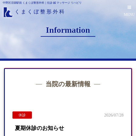
中野区沼袋駅前 くまくぼ整形外科｜往診 鍼 マッサージ リハビリ
くまくぼ整形外科
MENU
Information
当院の最新情報
休診
2026/07/28
夏期休診のお知らせ