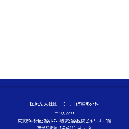
医療法人社団 くまくぼ整形外科
〒
165-0025
東京都中野区沼袋1-7-14西武沼袋医院ビル3・4・5階
西武新宿線【沼袋駅】徒歩1分