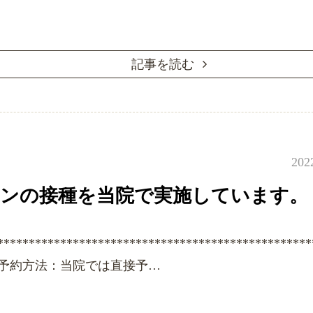
記事を読む
202
ンの接種を当院で実施しています。
**************************************************
予約方法：当院では直接予…