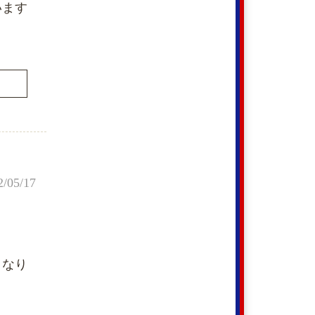
います
2/05/17
となり